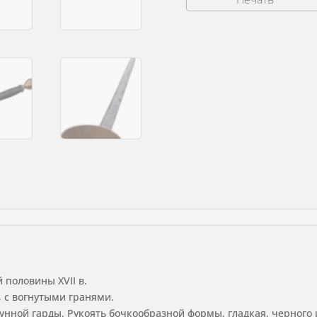
половина
XVII
в..
 половины XVII в.
 с вогнутыми гранями.
тунной гарды. Рукоять бочкообразной формы, гладкая, черного 