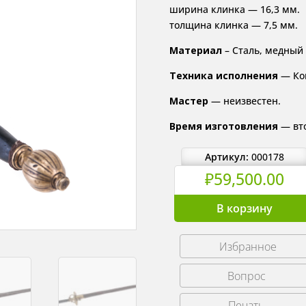
ширина клинка — 16,3 мм.
толщина клинка — 7,5 мм.
Материал
– Сталь, медный 
Техника исполнения
— Ков
Мастер
— неизвестен.
Время изготовления
— вто
Артикул:
000178
₽
59,500.00
Количество
В корзину
товара
Кортик
Избранное
из
шпаги.
Европа
вторая
Печать