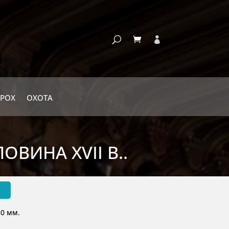
РОХ
ОХОТА
ВИНА XVII В..
.
0 мм.