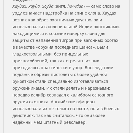
Хаудах, хауда, хоуда
(англ.
ho-wdah
) — само слово на
урду означает надстройка на спине слона. Хаудах
возник как обрез охотничьих двустволок и
использовался в колониальной Индии охотниками,
находящимися в корзине наверху слона для
защиты от нападения тигров при загонных охотах,
в качестве «оружия последнего шанса». Были
гладкоствольными, без прицельных
приспособлений, так как стрелять из них
приходилось практически в упор. Впоследствии
подобные обрезы-пистолеты с более удобной
рукояткой стали специально изготавливаться
оружейниками. Их стали делать и нарезными;
нередко калибр совпадал с калибром основного
оружия охотника. Английские офицеры
использовали их не только на охоте, но и в боевых
действиях, так как считалось, что они более
надёжны, чем штатный револьвер.