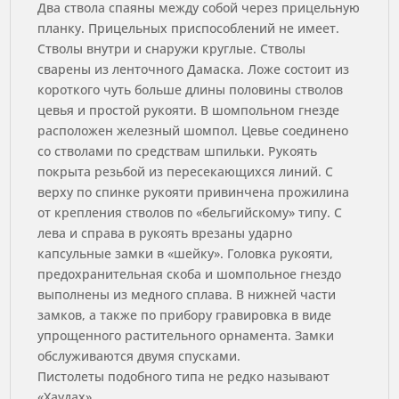
Два ствола спаяны между собой через прицельную
планку. Прицельных приспособлений не имеет.
Стволы внутри и снаружи круглые. Стволы
сварены из ленточного Дамаска. Ложе состоит из
короткого чуть больше длины половины стволов
цевья и простой рукояти. В шомпольном гнезде
расположен железный шомпол. Цевье соединено
со стволами по средствам шпильки. Рукоять
покрыта резьбой из пересекающихся линий. С
верху по спинке рукояти привинчена прожилина
от крепления стволов по «бельгийскому» типу. С
лева и справа в рукоять врезаны ударно
капсульные замки в «шейку». Головка рукояти,
предохранительная скоба и шомпольное гнездо
выполнены из медного сплава. В нижней части
замков, а также по прибору гравировка в виде
упрощенного растительного орнамента. Замки
обслуживаются двумя спусками.
Пистолеты подобного типа не редко называют
«Хаудах».