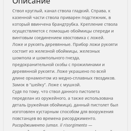
Описание
Ствол круглый, канал ствола гладкий. Справа, к
казенной части ствола приварен подстежник, в
который ввинчена брандтрубка. Крепление ствола
осуществляется с помощью обоймицы спереди и
винтовым соединением хвостовика с ложей.
Ложе и рукоять деревянные. Прибор ложи рукояти
состоит из железной обоймицы, железных
шомпола и шомпольного гнезда,
предохранительной скобы с прожилинами и
деревянной рукояти. Ложе украшено по всей
длине орнаментом из медно-сплавных гвоздиков.
Замок в “шейку”. Ложе с мушкой.
Судя по тому, что ствол данного пистолета
переделан из оружейного, а также использована
деталь (ружейная обоймица), данный пистолет был
изготовлен кустарным способом для вооружения
повстанцев во времена рисорджименто.
Рисорджименто (итал. il risorgimento —