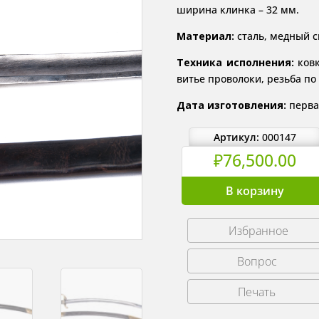
ширина клинка – 32 мм.
Материал:
сталь, медный сп
Техника исполнения:
ковк
витье проволоки, резьба по 
Дата изготовления:
первая
Артикул:
000147
₽
76,500.00
Количество
В корзину
товара
Сабля
Избранное
пехотная
офицеров
гвардии
образца
Печать
1821
года,