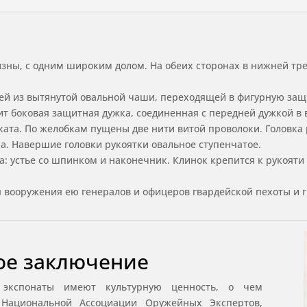
зны, с одним широким долом. На обеих сторонах в нижней тр
ей из вытянутой овальной чаши, переходящей в фигурную защ
дит боковая защитная дужка, соединенная с передней дужкой в
ата. По желобкам пущены две нити витой проволоки. Головка
а. Навершие головки рукоятки овальное ступенчатое.
: устье со шпинком и наконечник. Клинок крепится к рукояти
ля вооружения ею генералов и офицеров гвардейской пехоты и
ое заключение
 экспонаты имеют культурную ценность, о чем
е Национальной Ассоциации Оружейных Экспертов,