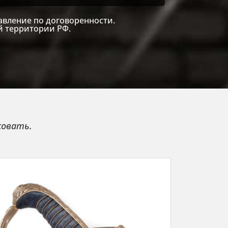
авление по договоренности.
й территории РФ.
совать.