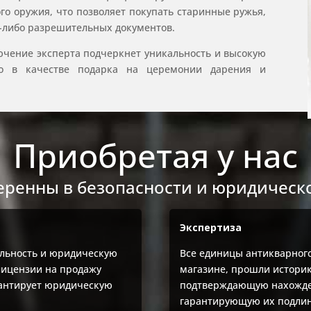
о оружия, что позволяет покупать старинные ружья,
х-либо разрешительных документов.
чение эксперта подчеркнет уникальность и высокую
нно в качестве подарка на церемонии дарения и
Приобретая у нас
еренны в безопасности и юридическо
Экспертиза
льность и юридическую
Все единицы антикварног
лицензии на продажу
магазине, прошли историк
рантирует юридическую
подтверждающую нахожден
гарантирующую их подлин