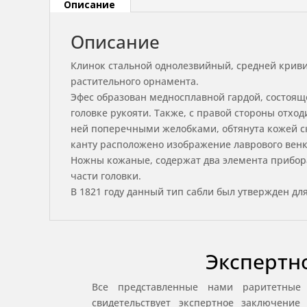
Описание
Описание
Клинок стальной однолезвийный, средней криви
растительного орнамента.
Эфес образован медносплавной гардой, состоящ
головке рукояти. Также, с правой стороны отхо
ней поперечными желобками, обтянута кожей ск
канту расположено изображение лаврового венк
Ножны кожаные, содержат два элемента прибора
части головки.
В 1821 году данный тип сабли был утвержден д
Экспертн
Все представленные нами раритетные
свидетельствует экспертное заключени