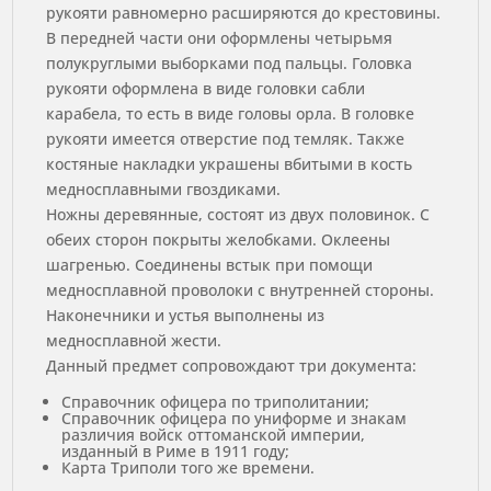
рукояти равномерно расширяются до крестовины.
В передней части они оформлены четырьмя
полукруглыми выборками под пальцы. Головка
рукояти оформлена в виде головки сабли
карабела, то есть в виде головы орла. В головке
рукояти имеется отверстие под темляк. Также
костяные накладки украшены вбитыми в кость
медносплавными гвоздиками.
Ножны деревянные, состоят из двух половинок. С
обеих сторон покрыты желобками. Оклеены
шагренью. Соединены встык при помощи
медносплавной проволоки с внутренней стороны.
Наконечники и устья выполнены из
медносплавной жести.
Данный предмет сопровождают три документа:
Справочник офицера по триполитании;
Справочник офицера по униформе и знакам
различия войск оттоманской империи,
изданный в Риме в 1911 году;
Карта Триполи того же времени.