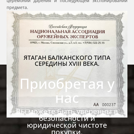
церемонии дарения и последующем экспонировании
предмета.
ЯТАГАН БАЛКАНСКОГО ТИПА
СЕРЕДИНЫ XVIII ВЕКА.
Приобретая у
нас
Вы можете быть уверенны в
безопасности и
юридической чистоте
покупки.