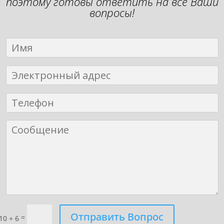
поэтому готовы ответить на все Ваши
вопросы!
Отправить Вопрос
=
10 + 6