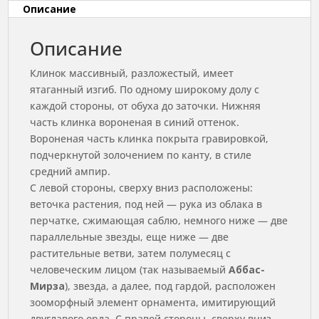
Описание
Описание
Клинок массивный, разложестый, имеет
ятаганный изгиб. По одному широкому долу с
каждой стороны, от обуха до заточки. Нижняя
часть клинка вороненая в синий оттенок.
Вороненая часть клинка покрыта гравировкой,
подчеркнутой золочением по канту, в стиле
средний ампир.
С левой стороны, сверху вниз расположены:
веточка растения, под ней — рука из облака в
перчатке, сжимающая саблю, немного ниже — две
параллельные звезды, еще ниже — две
растительные ветви, затем полумесяц с
человеческим лицом (так называемый
Аббас-
Мирза
), звезда, а далее, под гардой, расположен
зооморфный элемент орнамента, имитирующий
двуглавого орла. С правой стороны, сверху вниз