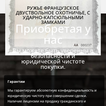
РУЖЬЕ ФРАНЦУЗСКОЕ
ДВУСТВОЛЬНОЕ ОХОТНИЧЬЕ, С
УДАРНО-КАПСЮЛЬНЫМИ
ЗАМКАМИ
Приобретая у
нас
Вы можете быть уверенны в
безопасности и
юридической чистоте
покупки.
Гарантии
Мы гарантируем абсолютную конфиденциальность и
юридическую чистоту при совершении сделки.
Наличие лицензии на продажу гражданского и