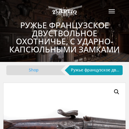
РУЖЬЕ ФРАНЦУЗСКОЕ
ДВУСТВОЛЬНОЕ
ОХОТНИЧЬЕ, С УДАРНО-
КАПСЮЛЬНЫМИ ЗАМКАМИ
Shop
Ружье французское двуствольное охотничье, с ударно-капсюльными замками