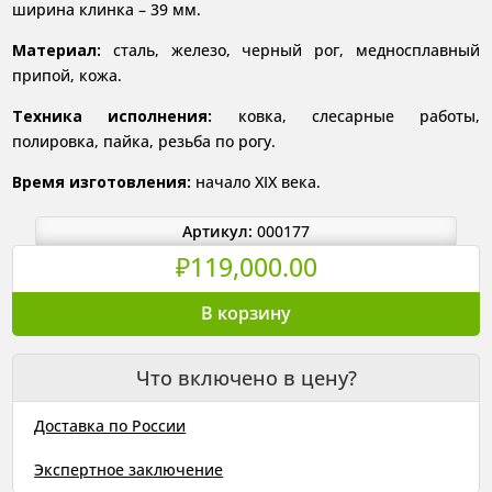
ширина клинка – 39 мм.
Материал:
сталь, железо, черный рог, медносплавный
припой, кожа.
Техника исполнения:
ковка, слесарные работы,
полировка, пайка, резьба по рогу.
Время изготовления:
начало XIX века.
Артикул:
000177
₽
119,000.00
Количество
В корзину
товара
Сабля
Что включено в цену?
легкокавалерийская,
гусарская.
Доставка по России
Англия,
начало
Экспертное заключение
XIX