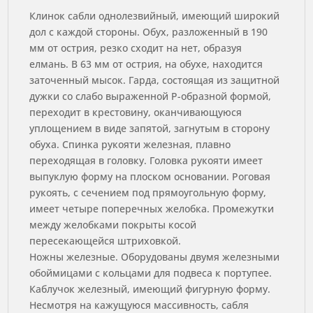
Клинок сабли однолезвийный, имеющий широкий
дол с каждой стороны. Обух, разложенный в 190
мм от острия, резко сходит на нет, образуя
елмань. В 63 мм от острия, на обухе, находится
заточенный мысок. Гарда, состоящая из защитной
дужки со слабо выраженной Р-образной формой,
переходит в крестовину, оканчивающуюся
уплощением в виде запятой, загнутым в сторону
обуха. Спинка рукояти железная, плавно
переходящая в головку. Головка рукояти имеет
выпуклую форму на плоском основании. Роговая
рукоять, с сечением под прямоугольную форму,
имеет четыре поперечных желобка. Промежутки
между желобками покрыты косой
пересекающейся штриховкой.
Ножны железные. Оборудованы двумя железными
обоймицами с кольцами для подвеса к портупее.
Каблучок железный, имеющий фигурную форму.
Несмотря на кажущуюся массивность, сабля