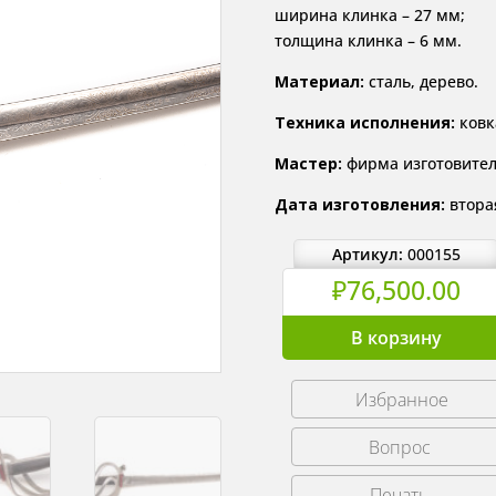
ширина клинка – 27 мм;
толщина клинка – 6 мм.
Материал:
сталь, дерево.
Техника исполнения:
ковк
Мастер:
фирма изготовитель
Дата изготовления:
вторая
Артикул:
000155
₽
76,500.00
Количество
В корзину
товара
Сабля
Избранное
итальянская
офицерская
обр.
1855
Печать