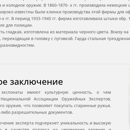
 и холодное оружие. В 1860-1870- х гг. производила немецкие
широко известны были клинки производства этой фирмы для о
х гг. В период 1933-1945 гг. фирма изготавливала штыки обр. 1
ле для полиции.
ять гладкая, изготовлена из материала черного цвета. Внизу на
, переходящая в головку с пуговкой. Гарда стальная трехдужн
к разновидностям.
ое заключение
 экспонаты имеют культурную ценность, о чем
е Национальной Ассоциации Оружейных Экспертов,
о оружия, что позволяет покупать старинные ружья,
х-либо разрешительных документов.
чение эксперта подчеркнет уникальность и высокую
нно в качестве подарка на церемонии дарения и