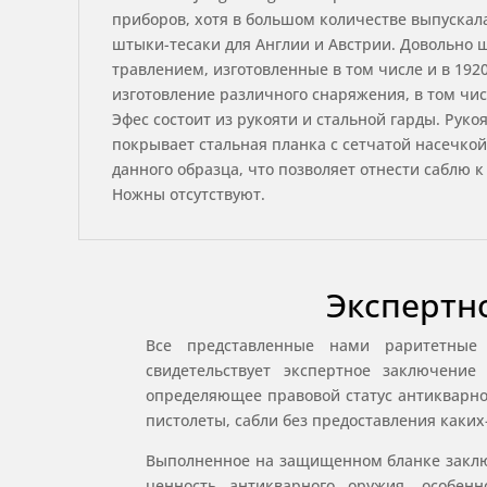
приборов, хотя в большом количестве выпускала
штыки-тесаки для Англии и Австрии. Довольно 
травлением, изготовленные в том числе и в 1920-
изготовление различного снаряжения, в том чис
Эфес состоит из рукояти и стальной гарды. Руко
покрывает стальная планка с сетчатой насечкой
данного образца, что позволяет отнести саблю 
Ножны отсутствуют.
Экспертн
Все представленные нами раритетные
свидетельствует экспертное заключени
определяющее правовой статус антикварног
пистолеты, сабли без предоставления каки
Выполненное на защищенном бланке заклю
ценность антикварного оружия, особе